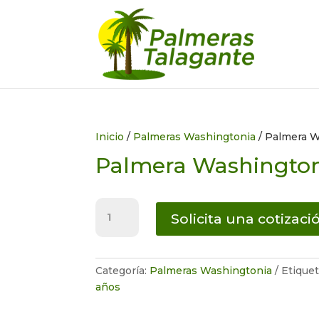
Inicio
/
Palmeras Washingtonia
/ Palmera W
Palmera Washingtoni
Palmera
Solicita una cotizaci
Washingtonia
(copia)
cantidad
Categoría:
Palmeras Washingtonia
Etique
años