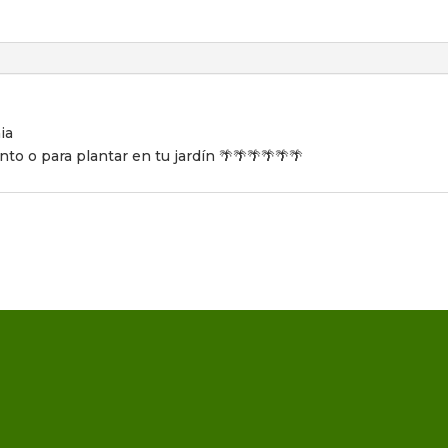
ia
o o para plantar en tu jardín 🌴🌴🌴🌴🌴🌴